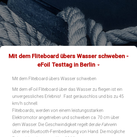
Mit dem Fliteboard übers Wasser schweben -
eFoil Testtag in Berlin
Mit dem Fliteboard übers Wasser schweben
Mit dem eFoil Fliteboard über das Wasser zu fliegen ist ein
unvergessliches Erlebnis! . Fast geräuschlos und bis zu 45
km/h schnell.
Fliteboards, werden von einem leistungsstarken
Elektromotor angetrieben und schweben ca. 70 cm über
dem Wasser. Die Geschwindigkeit regelt der
die Fahrer
in
über eine Bluetooth-Fernbedienung von Hand. Die mögliche