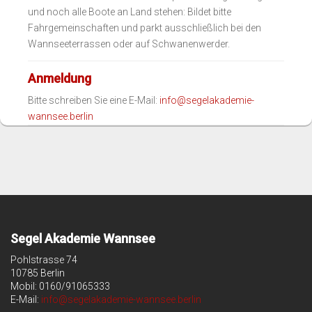
und noch alle Boote an Land stehen: Bildet bitte
Fahrgemeinschaften und parkt ausschließlich bei den
Wannseeterrassen oder auf Schwanenwerder.
Anmeldung
Bitte schreiben Sie eine E-Mail:
info@segelakademie-
wannsee.berlin
Segel Akademie Wannsee
Pohlstrasse 74
10785 Berlin
Mobil: 0160/91065333
E-Mail:
info@segelakademie-wannsee.berlin