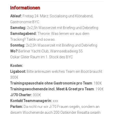
Informationen
Ablauf:
Freitag 24. März: Socialising und Klönabend,
Gastronomie BYC.
Samstag:
2x2,5h Wasserzeit mit Briefing und Debriefing
Samstagabend:
Theorie: Was lernen wir aus dem
Tracking? Taktik und sowas.
Sonntag:
2x2,5h Wasserzeit mit Briefing und Debriefing
Wo?
Berliner Yacht-Club, Wannseebadweg 55
Oskar Gleier Raum im 1. Stock des BYC
Kosten:
Ligaboot:
Bitte ankreuzen welches Team ein Boot braucht:
300€
Trainingspauschale ohne Gastronomie pro Team
: 180€
Trainingswochenende incl. Meet & Greet pro Team
: 190€
J/70 Charter:
300€
Kontakt Teammanagerin:
xxx
Parken:
Da nicht nur wir J/70 Frauen segeln, sondern an
diesem Wochenende auch 200 Optikinder Regatta segeln